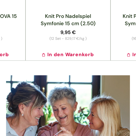
NOVA 15
Knit Pro Nadelspiel
Knit 
Symfonie 15 cm (2.50)
Symf
Normaler
9,95 €
Preis
Grundpreis
g
)
(12
Set -
829,17 €/kg
)
(1
korb
In den Warenkorb
I