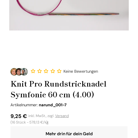
Keine Bewertungen
Knit Pro Rundstricknadel
Symfonie 60 cm (4.00)
SKU:
Artikelnummer:
narund_001-7
Normaler
9,25 €
inkl. MwSt., zzgl.
Versand
Grundpreis
(16
Stück -
578,13 €/kg
)
Preis
Mehr drin für dein Geld