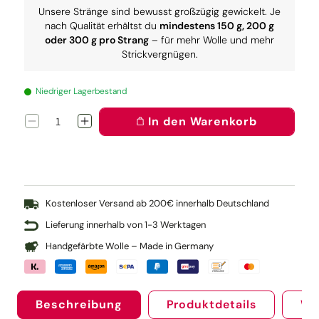
Unsere Stränge sind bewusst großzügig gewickelt. Je
nach Qualität erhältst du
mindestens 150 g, 200 g
oder 300 g pro Strang
– für mehr Wolle und mehr
Strickvergnügen.
Niedriger Lagerbestand
In den Warenkorb
Verringere
Erhöhe
die
die
Menge
Menge
für
für
Knit
Knit
Pro
Pro
Rundstricknadel
Rundstricknadel
Kostenloser Versand ab 200€ innerhalb Deutschland
Symfonie
Symfonie
Lieferung innerhalb von 1-3 Werktagen
60
60
cm
cm
Handgefärbte Wolle – Made in Germany
(4.00)
(4.00)
Beschreibung
Produktdetails
We