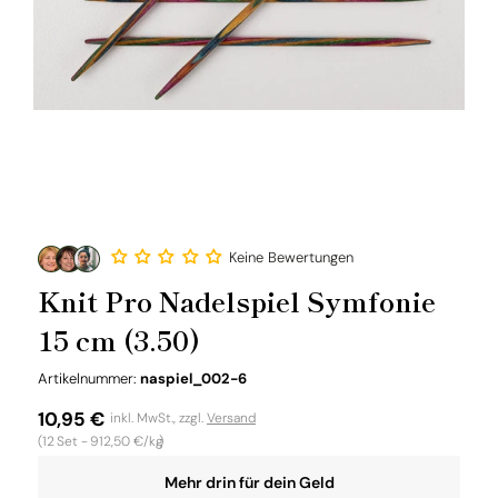
Keine Bewertungen
Knit Pro Nadelspiel Symfonie
15 cm (3.50)
SKU:
Artikelnummer:
naspiel_002-6
Normaler
10,95 €
inkl. MwSt., zzgl.
Versand
Grundpreis
(12
Set -
912,50 €/kg
)
Preis
Mehr drin für dein Geld