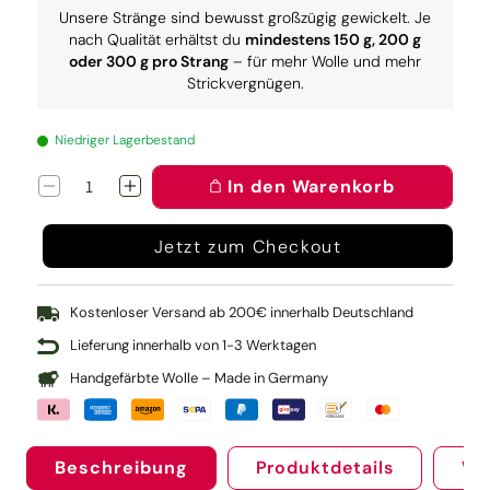
Unsere Stränge sind bewusst großzügig gewickelt. Je
nach Qualität erhältst du
mindestens 150 g, 200 g
oder 300 g pro Strang
– für mehr Wolle und mehr
Strickvergnügen.
Niedriger Lagerbestand
In den Warenkorb
Verringere
Erhöhe
die
die
Menge
Menge
Jetzt zum Checkout
für
für
Knit
Knit
Pro
Pro
Nadelspiel
Nadelspiel
Kostenloser Versand ab 200€ innerhalb Deutschland
Symfonie
Symfonie
Lieferung innerhalb von 1-3 Werktagen
15
15
cm
cm
Handgefärbte Wolle – Made in Germany
(3.50)
(3.50)
Beschreibung
Produktdetails
We