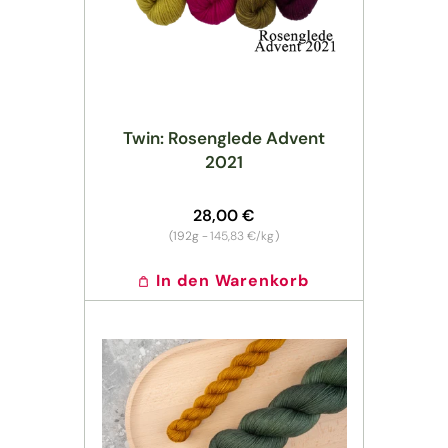
Twin: Rosenglede Advent
2021
Normaler
28,00 €
Preis
Grundpreis
(192g -
145,83 €/kg
)
In den Warenkorb