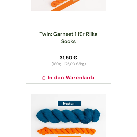
Twin: Garnset 1 für Riika
Socks
Normaler
31,50 €
Preis
Grundpreis
(180g -
175,00 €/kg
)
In den Warenkorb