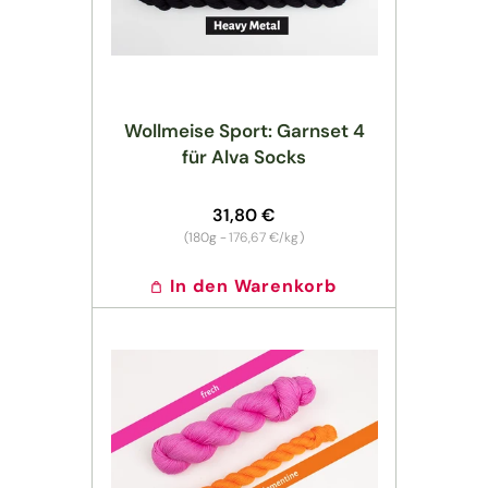
Wollmeise Sport: Garnset 4
für Alva Socks
Normaler
31,80 €
Preis
Grundpreis
(180g -
176,67 €/kg
)
In den Warenkorb