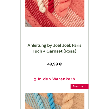
r
i
e
:
Anleitung by Joél Joél: Paris
Tuch + Garnset (Rosa)
Normaler
49,99 €
Preis
In den Warenkorb
Neuheit