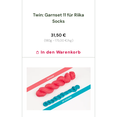
Twin: Garnset 11 für Riika
Socks
Normaler
31,50 €
Preis
Grundpreis
(180g -
175,00 €/kg
)
In den Warenkorb