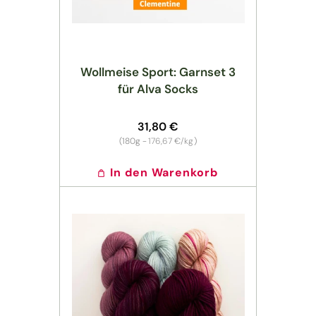
Wollmeise Sport: Garnset 3
für Alva Socks
Normaler
31,80 €
Preis
Grundpreis
(180g -
176,67 €/kg
)
In den Warenkorb