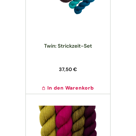
Twin: Strickzeit-Set
Normaler
37,50 €
Preis
In den Warenkorb