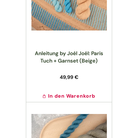
Anleitung by Joél Joél: Paris
Tuch + Garnset (Beige)
Normaler
49,99 €
Preis
In den Warenkorb