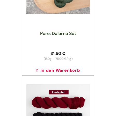
Pure: Dalarna Set
Normaler
31,50 €
Preis
Grundpreis
(180g -
175,00 €/kg
)
In den Warenkorb