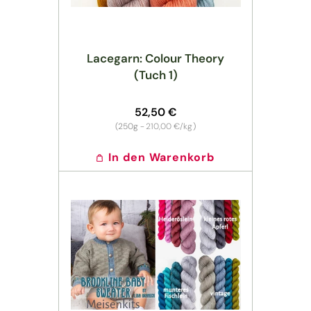
Lacegarn: Colour Theory
(Tuch 1)
Normaler
52,50 €
Preis
Grundpreis
(250g -
210,00 €/kg
)
In den Warenkorb