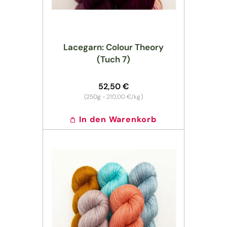
Lacegarn: Colour Theory
(Tuch 7)
Normaler
52,50 €
Preis
Grundpreis
(250g -
210,00 €/kg
)
In den Warenkorb