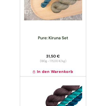
Pure: Kiruna Set
Normaler
31,50 €
Preis
Grundpreis
(180g -
175,00 €/kg
)
In den Warenkorb