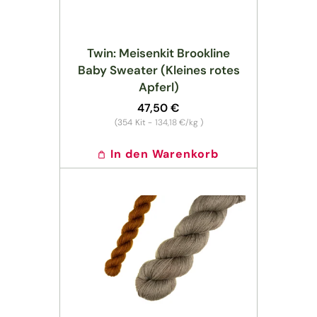
Twin: Meisenkit Brookline
Baby Sweater (Kleines rotes
Apferl)
Normaler
47,50 €
Preis
Grundpreis
(354
Kit -
134,18 €/kg
)
In den Warenkorb