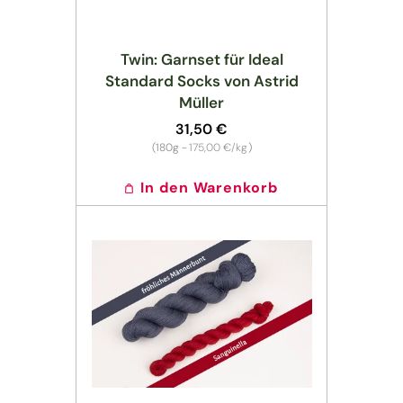
Twin: Garnset für Ideal
Standard Socks von Astrid
Müller
Normaler
31,50 €
Preis
Grundpreis
(180g -
175,00 €/kg
)
In den Warenkorb