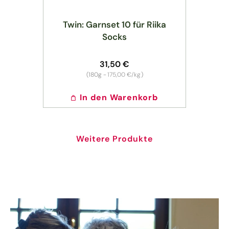
Twin: Garnset 10 für Riika
Socks
Normaler
31,50 €
Preis
Grundpreis
(180g -
175,00 €/kg
)
In den Warenkorb
Weitere Produkte