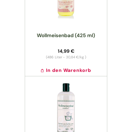
Wollmeisenbad (425 ml)
Normaler
14,99 €
Preis
Grundpreis
(486
Liter -
30,84 €/kg
)
In den Warenkorb