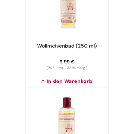
Wollmeisenbad (250 ml)
Normaler
9,99 €
Preis
Grundpreis
(295
Liter -
33,86 €/kg
)
In den Warenkorb