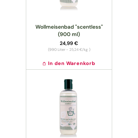
Wollmeisenbad "scentless"
(900 ml)
Normaler
24,99 €
Preis
Grundpreis
(990
Liter -
25,24 €/kg
)
In den Warenkorb