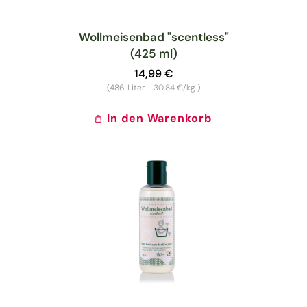
Wollmeisenbad "scentless"
(425 ml)
Normaler
14,99 €
Preis
Grundpreis
(486
Liter -
30,84 €/kg
)
In den Warenkorb