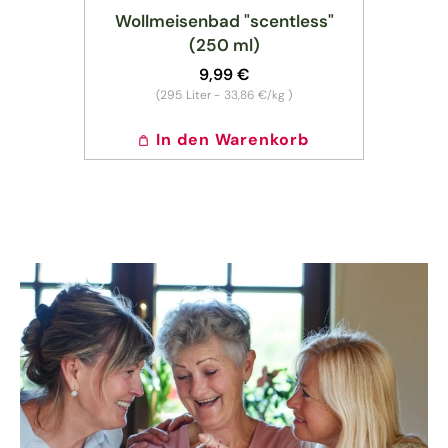
Wollmeisenbad "scentless"
(250 ml)
Normaler
9,99 €
Preis
Grundpreis
(295
Liter -
33,86 €/kg
)
In den Warenkorb