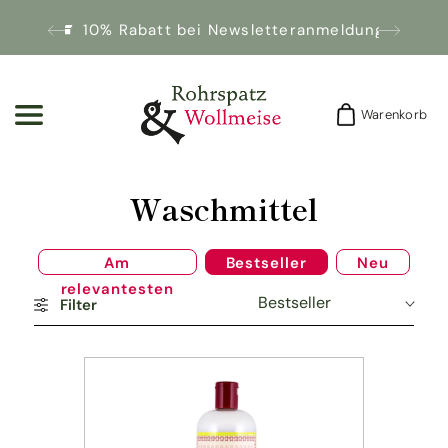
10% Rabatt bei Newsletteranmeldung!
Warenkorb
Warenkorb
K
Waschmittel
a
Am
Bestseller
Neu
t
relevantesten
Filter
e
g
o