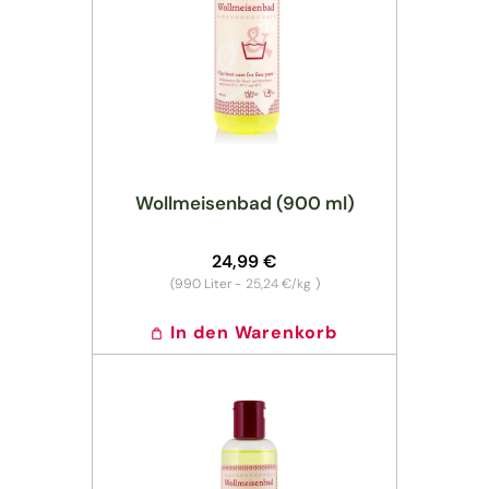
r
i
e
:
Wollmeisenbad (900 ml)
Normaler
24,99 €
Preis
Grundpreis
(990
Liter -
25,24 €/kg
)
In den Warenkorb