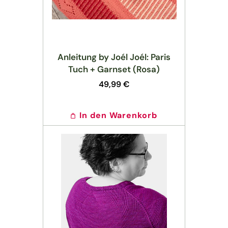
Anleitung by Joél Joél: Paris
Tuch + Garnset (Rosa)
Normaler
49,99 €
Preis
In den Warenkorb