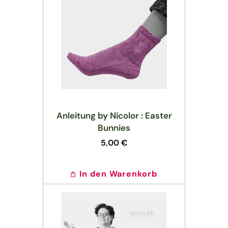
Anleitung by Nicolor : Easter
Bunnies
Normaler
5,00 €
Preis
In den Warenkorb