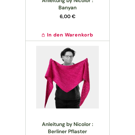
Anleitung by Nicolor :
Banyan
Normaler
6,00 €
Preis
In den Warenkorb
Anleitung by Nicolor :
Berliner Pflaster