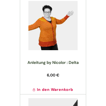
Anleitung by Nicolor : Delta
Normaler
6,00 €
Preis
In den Warenkorb