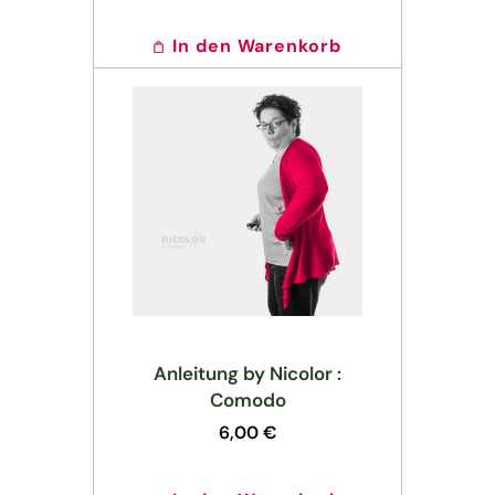
Preis
In den Warenkorb
Anleitung by Nicolor :
Comodo
Normaler
6,00 €
Preis