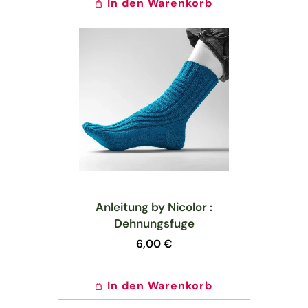
In den Warenkorb
Anleitung by Nicolor :
Dehnungsfuge
Normaler
6,00 €
Preis
In den Warenkorb