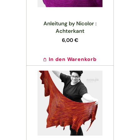
Anleitung by Nicolor :
Achterkant
Normaler
6,00 €
Preis
In den Warenkorb