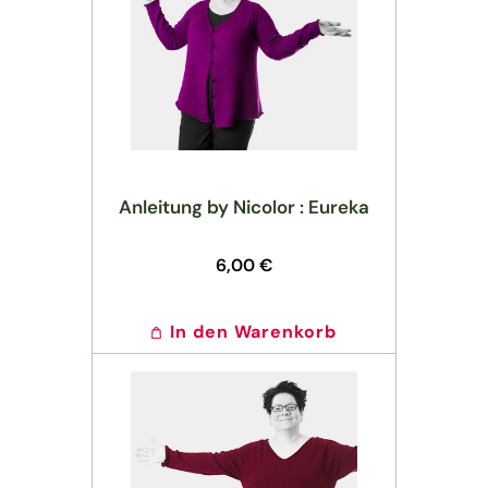
Anleitung by Nicolor : Eureka
Normaler
6,00 €
Preis
In den Warenkorb