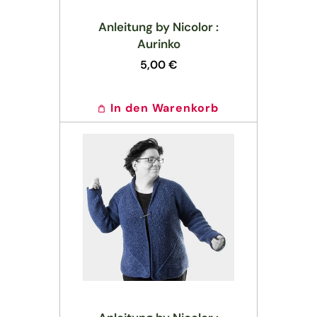
Anleitung by Nicolor :
Aurinko
Normaler
5,00 €
Preis
In den Warenkorb