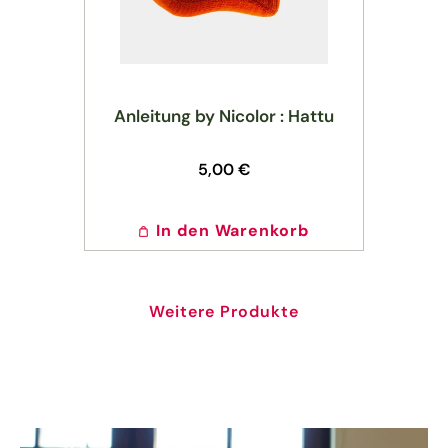
Anleitung by Nicolor : Hattu
Normaler
5,00 €
Preis
In den Warenkorb
Weitere Produkte