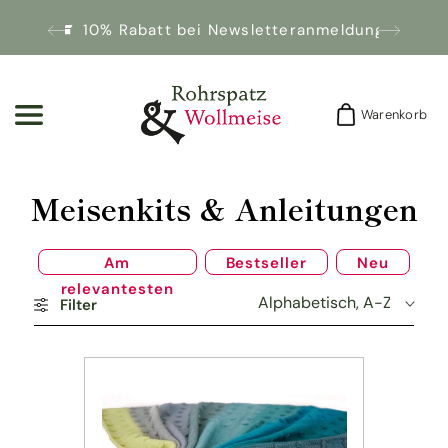
10% Rabatt bei Newsletteranmeldung!
Warenkorb
Warenkorb
K
Meisenkits & Anleitungen
a
Am
Bestseller
Neu
t
relevantesten
Filter
e
g
o