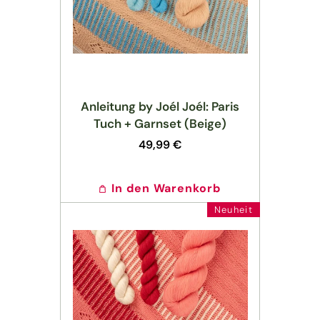
Anleitung by Joél Joél: Paris
Tuch + Garnset (Beige)
Normaler
49,99 €
Preis
In den Warenkorb
Neuheit