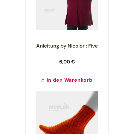
Anleitung by Nicolor : Five
Normaler
6,00 €
Preis
In den Warenkorb