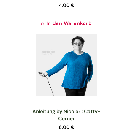
Normaler
4,00 €
Preis
In den Warenkorb
Anleitung by Nicolor : Catty-
Corner
Normaler
6,00 €