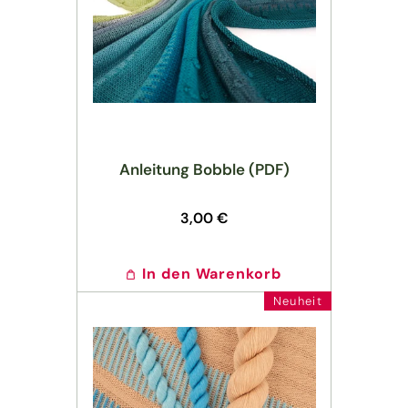
r
i
e
:
Anleitung Bobble (PDF)
Normaler
3,00 €
Preis
In den Warenkorb
Neuheit