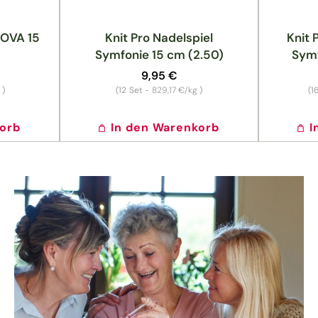
NOVA 15
Knit Pro Nadelspiel
Knit 
Symfonie 15 cm (2.50)
Symf
Normaler
9,95 €
Preis
Grundpreis
g
)
(12
Set -
829,17 €/kg
)
(1
korb
In den Warenkorb
I