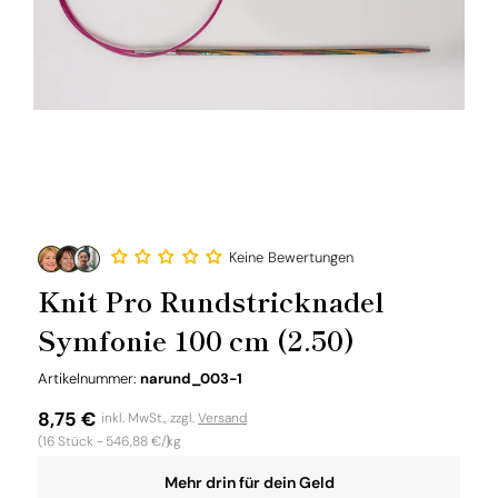
Keine Bewertungen
Knit Pro Rundstricknadel
Symfonie 100 cm (2.50)
SKU:
Artikelnummer:
narund_003-1
Normaler
8,75 €
inkl. MwSt., zzgl.
Versand
Grundpreis
(16
Stück -
546,88 €/kg
)
Preis
Mehr drin für dein Geld