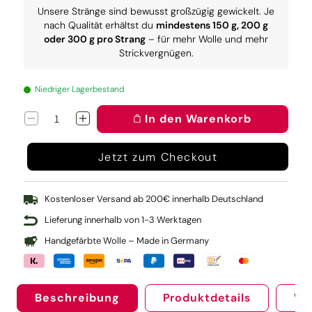
Unsere Stränge sind bewusst großzügig gewickelt. Je
nach Qualität erhältst du
mindestens 150 g, 200 g
oder 300 g pro Strang
– für mehr Wolle und mehr
Strickvergnügen.
Niedriger Lagerbestand
In den Warenkorb
Verringere
Erhöhe
die
die
Menge
Menge
Jetzt zum Checkout
für
für
Knit
Knit
Pro
Pro
Rundstricknadel
Rundstricknadel
Kostenloser Versand ab 200€ innerhalb Deutschland
Symfonie
Symfonie
Lieferung innerhalb von 1-3 Werktagen
100
100
cm
cm
Handgefärbte Wolle – Made in Germany
(2.50)
(2.50)
Beschreibung
Produktdetails
We