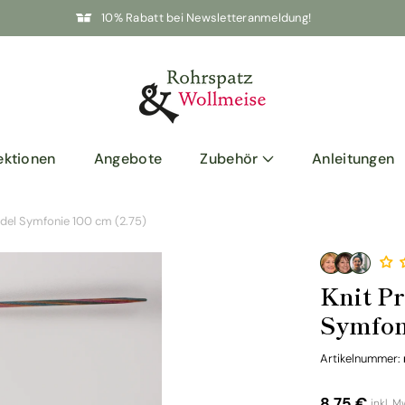
10% Rabatt bei Newsletteranmeldung!
ektionen
Angebote
Zubehör
Anleitungen
adel Symfonie 100 cm (2.75)
Knit P
Symfon
Artikelnummer:
8,75 €
inkl. M