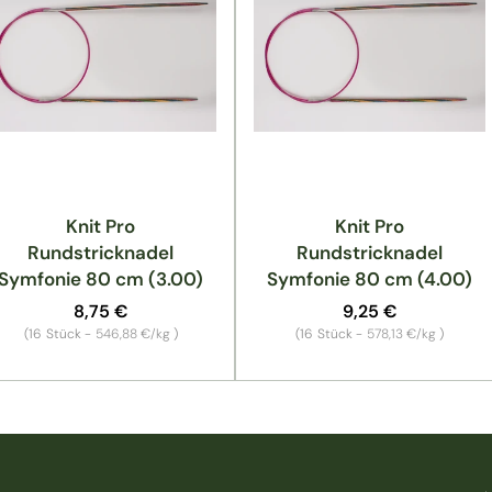
Knit Pro
Knit Pro
Rundstricknadel
Rundstricknadel
Symfonie 80 cm (3.00)
Symfonie 80 cm (4.00)
Normaler
8,75 €
Normaler
9,25 €
Preis
Preis
Grundpreis
Grundpreis
(16
Stück -
546,88 €/kg
)
(16
Stück -
578,13 €/kg
)