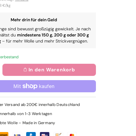
ler
preis
8 €/kg
)
Mehr drin für dein Geld
nge sind bewusst großzügig gewickelt. Je nach
hältst du
mindestens 150 g, 200 g oder 300 g
g
– für mehr Wolle und mehr Strickvergnügen.
gerbestand
In den Warenkorb
rhöhe
e
enge
r
it
ro
er Versand ab 200€ innerhalb Deutschland
nadel
ndstricknadel
ymfonie
innerhalb von 1-3 Werktagen
00
m
bte Wolle – Made in Germany
.75)