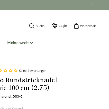
Einloggen
Login
Warenkorb
Suche
Warenkorb
Meisenwelt
Keine Bewertungen
ro Rundstricknadel
ie 100 cm (2.75)
SKU:
narund_003-2
wSt., zzgl.
Versand