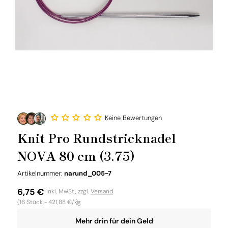
Keine Bewertungen
Knit Pro Rundstricknadel
NOVA 80 cm (3.75)
SKU:
Artikelnummer:
narund_005-7
Normaler
6,75 €
inkl. MwSt., zzgl.
Versand
Grundpreis
(16
Stück -
421,88 €/kg
)
Preis
Mehr drin für dein Geld