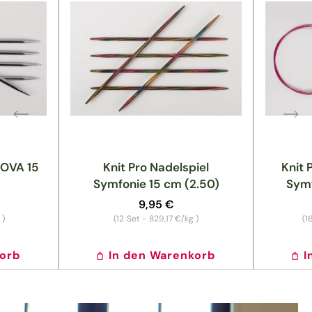
NOVA 15
Knit Pro Nadelspiel
Knit 
Symfonie 15 cm (2.50)
Symf
Normaler
9,95 €
Preis
Grundpreis
g
)
(12
Set -
829,17 €/kg
)
(1
korb
In den Warenkorb
I