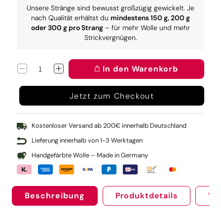
Unsere Stränge sind bewusst großzügig gewickelt. Je
nach Qualität erhältst du
mindestens 150 g, 200 g
oder 300 g pro Strang
– für mehr Wolle und mehr
Strickvergnügen.
In den Warenkorb
Verringere
Erhöhe
die
die
Menge
Menge
Jetzt zum Checkout
für
für
Knit
Knit
Pro
Pro
Rundstricknadel
Rundstricknadel
Kostenloser Versand ab 200€ innerhalb Deutschland
NOVA
NOVA
Lieferung innerhalb von 1-3 Werktagen
80
80
cm
cm
Handgefärbte Wolle – Made in Germany
(3.75)
(3.75)
Beschreibung
Produktdetails
We