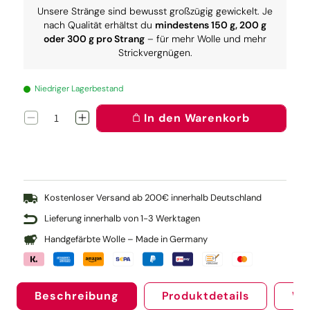
Unsere Stränge sind bewusst großzügig gewickelt. Je
nach Qualität erhältst du
mindestens 150 g, 200 g
oder 300 g pro Strang
– für mehr Wolle und mehr
Strickvergnügen.
Niedriger Lagerbestand
In den Warenkorb
Verringere
Erhöhe
die
die
Menge
Menge
für
für
Knit
Knit
Pro
Pro
Rundstricknadel
Rundstricknadel
Kostenloser Versand ab 200€ innerhalb Deutschland
NOVA
NOVA
Lieferung innerhalb von 1-3 Werktagen
60
60
cm
cm
Handgefärbte Wolle – Made in Germany
(4.50)
(4.50)
Beschreibung
Produktdetails
We