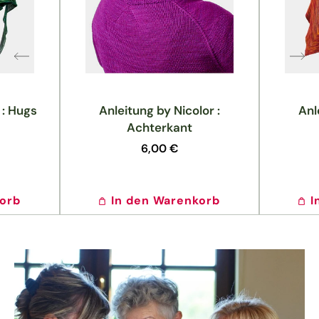
 : Hugs
Anleitung by Nicolor :
Anl
Achterkant
Normaler
6,00 €
Preis
korb
In den Warenkorb
I