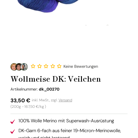
Keine Bewertungen
Wollmeise DK: Veilchen
SKU:
Artikelnummer:
dk_00270
Normaler
33,50 €
inkl. MwSt., zzgl.
Versand
Grundpreis
(200g -
167,50 €/kg
)
Preis
100% Wolle Merino mit Superwash-Ausrüstung
DK-Garn 6-fach aus feiner 19-Micron-Merinowolle,