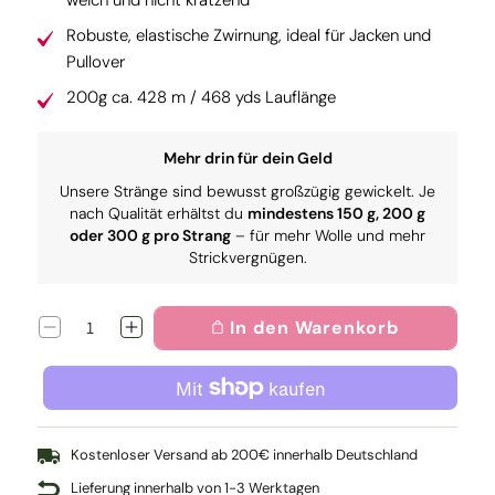
weich und nicht kratzend
Robuste, elastische Zwirnung, ideal für Jacken und
Pullover
200g ca. 428 m / 468 yds Lauflänge
Mehr drin für dein Geld
Unsere Stränge sind bewusst großzügig gewickelt. Je
nach Qualität erhältst du
mindestens 150 g, 200 g
oder 300 g pro Strang
– für mehr Wolle und mehr
Strickvergnügen.
In den Warenkorb
Verringere
Erhöhe
die
die
Menge
Menge
für
für
Wollmeise
Wollmeise
DK:
DK:
Veilchen
Veilchen
Kostenloser Versand ab 200€ innerhalb Deutschland
Lieferung innerhalb von 1-3 Werktagen