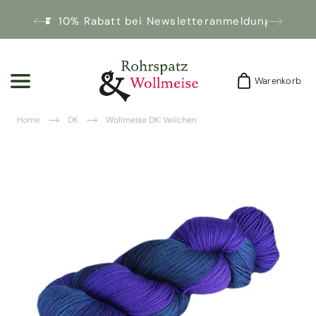
10% Rabatt bei Newsletteranmeldung!
Warenkorb
Warenkorb
Home
DK
Wollmeise DK: Veilchen