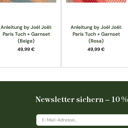
Anleitung by Joél Joél:
Anleitung by Joél Joél:
Paris Tuch + Garnset
Paris Tuch + Garnset
(Beige)
(Rosa)
Normaler
49,99 €
Normaler
49,99 €
Preis
Preis
Newsletter sichern – 10 