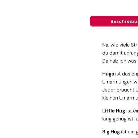
Beschreibu
Na, wie viele St
du damit anfang
Da hab ich was 
Hugs
ist das en
Umarmungen wär
Jeder braucht 
kleinen Umarmun
Little Hug
ist e
lang genug ist,
Big Hug
ist ein 