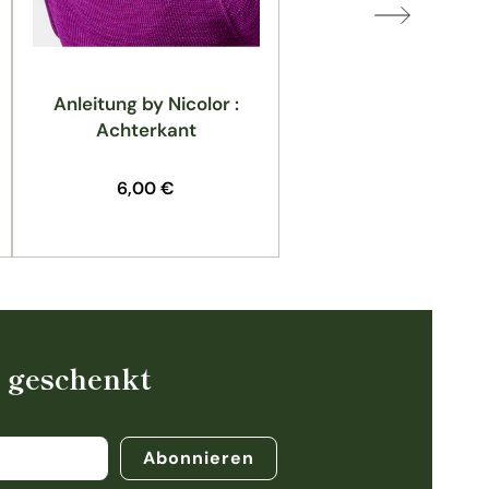
Anleitung by Nicolor :
Anleitung by Nicolo
Achterkant
Aurinko
Normaler
6,00 €
Normaler
5,00 €
Preis
Preis
% geschenkt
Abonnieren