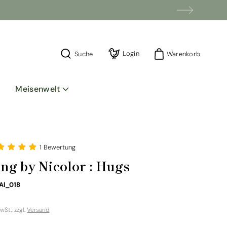
Einloggen
Login
Warenkorb
Suche
Warenkorb
Meisenwelt
1 Bewertung
ng by Nicolor : Hugs
SKU:
Al_018
ler
MwSt., zzgl.
Versand