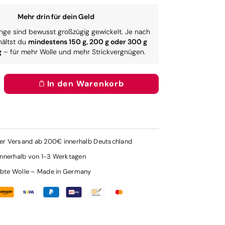
Mehr drin für dein Geld
nge sind bewusst großzügig gewickelt. Je nach
hältst du
mindestens 150 g, 200 g oder 300 g
g
– für mehr Wolle und mehr Strickvergnügen.
In den Warenkorb
rhöhe
e
enge
r
leitung
y
er Versand ab 200€ innerhalb Deutschland
color
innerhalb von 1-3 Werktagen
ugs
bte Wolle – Made in Germany