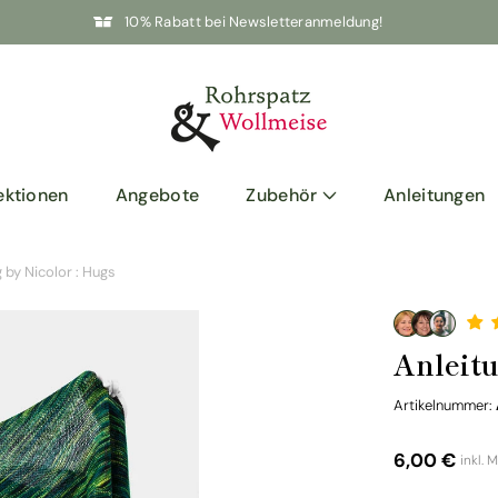
10% Rabatt bei Newsletteranmeldung!
ektionen
Angebote
Zubehör
Anleitungen
 by Nicolor : Hugs
Anleitu
Artikelnummer:
Norma
6,00 €
inkl. 