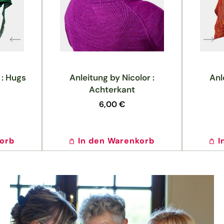
 : Hugs
Anleitung by Nicolor :
Anl
Achterkant
Normaler
6,00 €
Preis
korb
In den Warenkorb
I