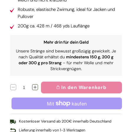
weich und nicht kratzend
Robuste, elastische Zwirnung, ideal für Jacken und
Pullover
200g ca. 428 m / 468 yds Lauflänge
Mehr drin für dein Geld
Unsere Stränge sind bewusst großzügig gewickelt. Je
nach Qualität erhältst du
mindestens 150 g, 200 g
oder 300 g pro Strang
– für mehr Wolle und mehr
Strickvergnügen.
In den Warenkorb
Verringere
Erhöhe
die
die
Menge
Menge
für
für
Wollmeise
Wollmeise
DK:
DK:
purple
purple
Kostenloser Versand ab 200€ innerhalb Deutschland
velvet
velvet
Lieferung innerhalb von 1-3 Werktagen