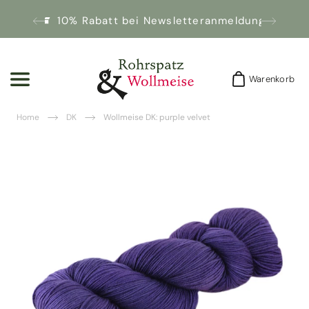
10% Rabatt bei Newsletteranmeldung!
Warenkorb
Warenkorb
Home
DK
Wollmeise DK: purple velvet