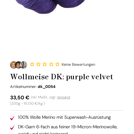
Keine Bewertungen
Wollmeise DK: purple velvet
SKU:
Artikelnummer:
dk_0054
Normaler
33,50 €
inkl. MwSt., zzgl.
Versand
Grundpreis
(200g -
167,50 €/kg
)
Preis
100% Wolle Merino mit Superwash-Ausrüstung
DK-Garn 6-fach aus feiner 19-Micron-Merinowolle,