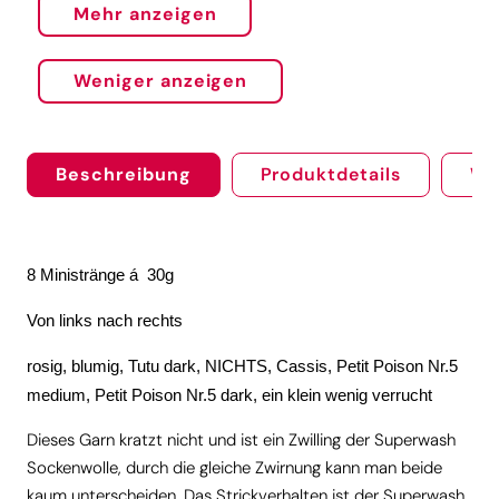
Mehr anzeigen
Weniger anzeigen
Beschreibung
Produktdetails
We
8 Ministränge á 30g
Von links nach rechts
rosig, blumig, Tutu dark, NICHTS, Cassis, Petit Poison Nr.5
medium, Petit Poison Nr.5 dark, ein klein wenig verrucht
Dieses Garn kratzt nicht und ist ein Zwilling der Superwash
Sockenwolle, durch die gleiche Zwirnung kann man beide
kaum unterscheiden. Das Strickverhalten ist der Superwash