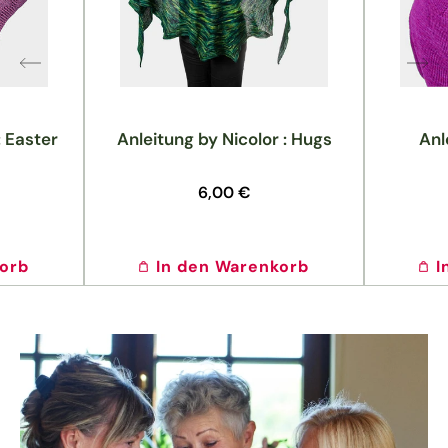
: Easter
Anleitung by Nicolor : Hugs
Anl
Normaler
6,00 €
Preis
korb
In den Warenkorb
I