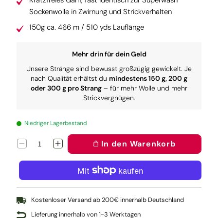
Kratzfreies Garn, fast identisch zur Superwash
Sockenwolle in Zwirnung und Strickverhalten
150g ca. 466 m / 510 yds Lauflänge
Mehr drin für dein Geld
Unsere Stränge sind bewusst großzügig gewickelt. Je
nach Qualität erhältst du
mindestens 150 g, 200 g
oder 300 g pro Strang
– für mehr Wolle und mehr
Strickvergnügen.
Niedriger Lagerbestand
In den Warenkorb
Verringere
Erhöhe
die
die
Menge
Menge
für
für
Twin:
Twin:
The
The
last
last
Kostenloser Versand ab 200€ innerhalb Deutschland
Unicorn
Unicorn
Lieferung innerhalb von 1-3 Werktagen