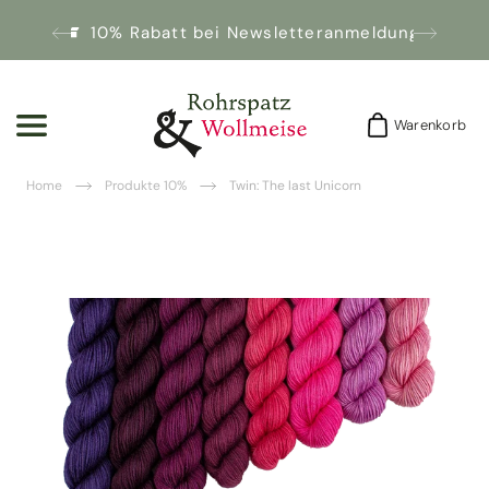
10% Rabatt bei Newsletteranmeldung!
Warenkorb
Warenkorb
Home
Produkte 10%
Twin: The last Unicorn