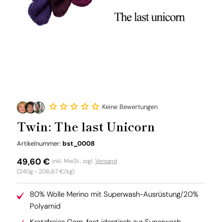
Keine Bewertungen
Twin: The last Unicorn
SKU:
Artikelnummer:
bst_0008
Normaler
49,60 €
inkl. MwSt., zzgl.
Versand
Grundpreis
(240g -
206,67 €/kg
)
Preis
80% Wolle Merino mit Superwash-Ausrüstung/20%
Polyamid