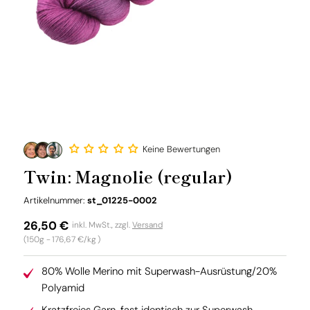
Keine Bewertungen
Twin: Magnolie (regular)
SKU:
Artikelnummer:
st_01225-0002
Normaler
26,50 €
inkl. MwSt., zzgl.
Versand
Grundpreis
(150g -
176,67 €/kg
)
Preis
80% Wolle Merino mit Superwash-Ausrüstung/20%
Polyamid