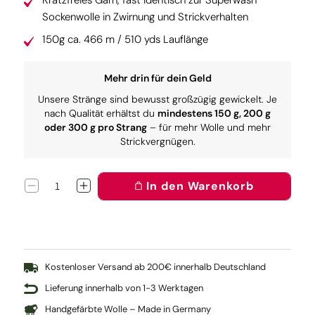
Kratzfreies Garn, fast identisch zur Superwash
Sockenwolle in Zwirnung und Strickverhalten
150g ca. 466 m / 510 yds Lauflänge
Mehr drin für dein Geld
Unsere Stränge sind bewusst großzügig gewickelt. Je
nach Qualität erhältst du
mindestens 150 g, 200 g
oder 300 g pro Strang
– für mehr Wolle und mehr
Strickvergnügen.
In den Warenkorb
Verringere
Erhöhe
die
die
Menge
Menge
für
für
Twin:
Twin:
Magnolie
Magnolie
(regular)
(regular)
Kostenloser Versand ab 200€ innerhalb Deutschland
Lieferung innerhalb von 1-3 Werktagen
Handgefärbte Wolle – Made in Germany