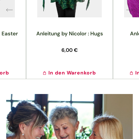
: Easter
Anleitung by Nicolor : Hugs
Anl
Normaler
6,00 €
Preis
korb
In den Warenkorb
I