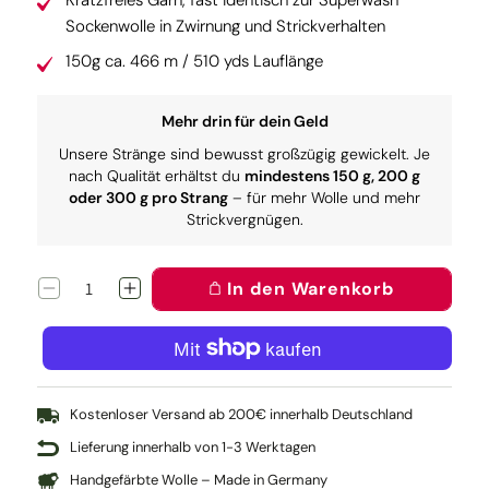
Kratzfreies Garn, fast identisch zur Superwash
Sockenwolle in Zwirnung und Strickverhalten
150g ca. 466 m / 510 yds Lauflänge
Mehr drin für dein Geld
Unsere Stränge sind bewusst großzügig gewickelt. Je
nach Qualität erhältst du
mindestens 150 g, 200 g
oder 300 g pro Strang
– für mehr Wolle und mehr
Strickvergnügen.
In den Warenkorb
Verringere
Erhöhe
die
die
Menge
Menge
für
für
Twin:
Twin:
2
2
Matsch
Matsch
Kostenloser Versand ab 200€ innerhalb Deutschland
Lieferung innerhalb von 1-3 Werktagen
Handgefärbte Wolle – Made in Germany