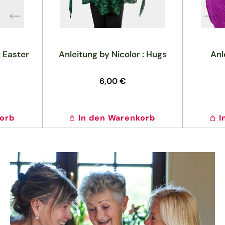
: Easter
Anleitung by Nicolor : Hugs
Anl
Normaler
6,00 €
Preis
korb
In den Warenkorb
I