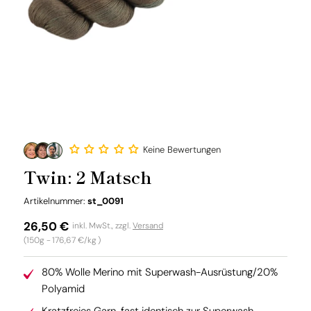
Keine Bewertungen
Twin: 2 Matsch
SKU:
Artikelnummer:
st_0091
Normaler
26,50 €
inkl. MwSt., zzgl.
Versand
Grundpreis
(150g -
176,67 €/kg
)
Preis
80% Wolle Merino mit Superwash-Ausrüstung/20%
Polyamid