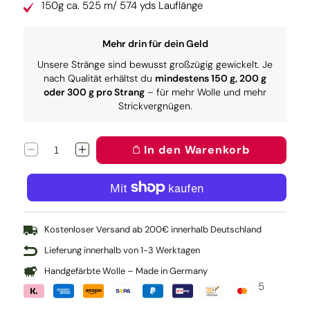
150g ca. 525 m/ 574 yds Lauflänge
Mehr drin für dein Geld
Unsere Stränge sind bewusst großzügig gewickelt. Je
nach Qualität erhältst du
mindestens 150 g, 200 g
oder 300 g pro Strang
– für mehr Wolle und mehr
Strickvergnügen.
In den Warenkorb
Verringere
Erhöhe
die
die
Menge
Menge
für
für
Pure:
Pure:
Zehnerl
Zehnerl
Kostenloser Versand ab 200€ innerhalb Deutschland
Lieferung innerhalb von 1-3 Werktagen
Handgefärbte Wolle – Made in Germany
5