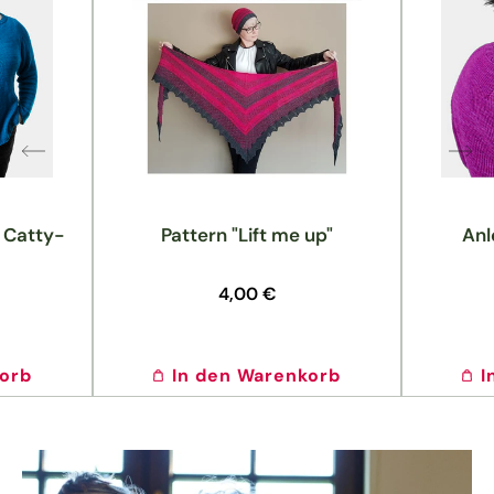
: Catty-
Pattern "Lift me up"
Anl
Normaler
4,00 €
Preis
korb
In den Warenkorb
I