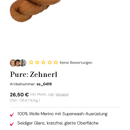
Keine Bewertungen
Pure: Zehnerl
SKU:
Artikelnummer:
ss_0419
Normaler
26,50 €
inkl. MwSt., zzgl.
Versand
Grundpreis
(150
-
176,67 €/kg
)
Preis
100% Wolle Merino mit Superwash-Ausrüstung
Seidiger Glanz, kratzfrei, glatte Oberfläche