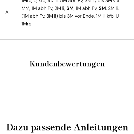
1Mre, U, kfb, 4M li, (1M abh Fv, 3M li) bis 3M vor
MM, 1M abh Fv, 2M li,
SM
, 1M abh Fv,
SM
, 2M li,
A
(1M abh Fv, 3M li) bis 3M vor Ende, 1M li, kfb, U,
1Mre
Kundenbewertungen
Dazu passende Anleitungen