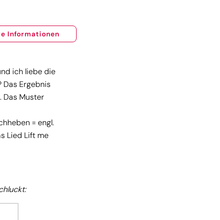
e Informationen
nd ich liebe die
? Das Ergebnis
. Das Muster
chheben = engl.
s Lied Lift me
chluckt: