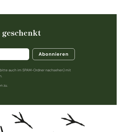
% geschenkt
Abonnieren
bitte auch im SPAM-Ordner nachsehen) mit
n.
n zu.