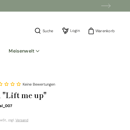
Einloggen
Login
Warenkorb
Suche
Warenkorb
Meisenwelt
Keine Bewertungen
 "Lift me up"
SKU:
al_007
ler
MwSt., zzgl.
Versand