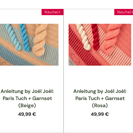
Neuheit
Neuhei
Anleitung by Joél Joél:
Anleitung by Joél Joél:
Paris Tuch + Garnset
Paris Tuch + Garnset
(Beige)
(Rosa)
Normaler
49,99 €
Normaler
49,99 €
Preis
Preis