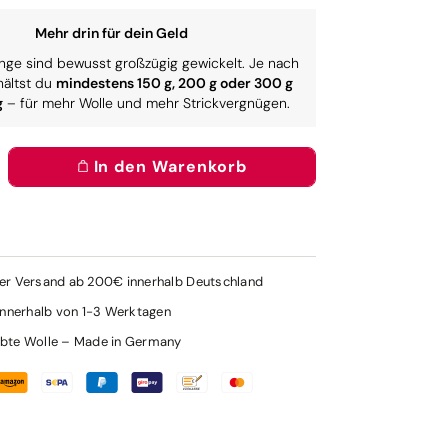
Mehr drin für dein Geld
nge sind bewusst großzügig gewickelt. Je nach
hältst du
mindestens 150 g, 200 g oder 300 g
g
– für mehr Wolle und mehr Strickvergnügen.
In den Warenkorb
rhöhe
e
enge
r
ttern
uot;Lift
er Versand ab 200€ innerhalb Deutschland
e
&quot;
innerhalb von 1-3 Werktagen
bte Wolle – Made in Germany