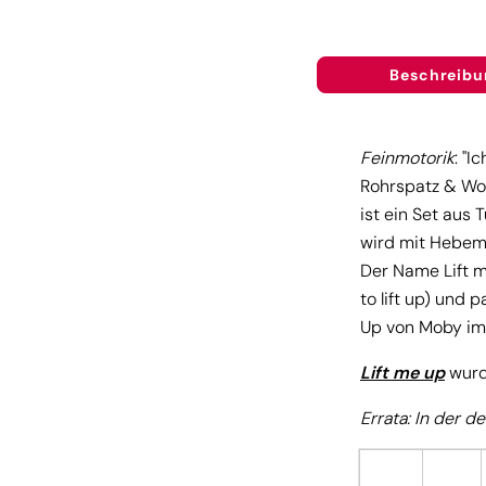
Beschreibu
Feinmotorik
: "I
Rohrspatz & Wol
ist ein Set aus
wird mit Hebema
Der Name Lift m
to lift up) und
Up von Moby im K
Lift me up
wurd
Errata: In der 