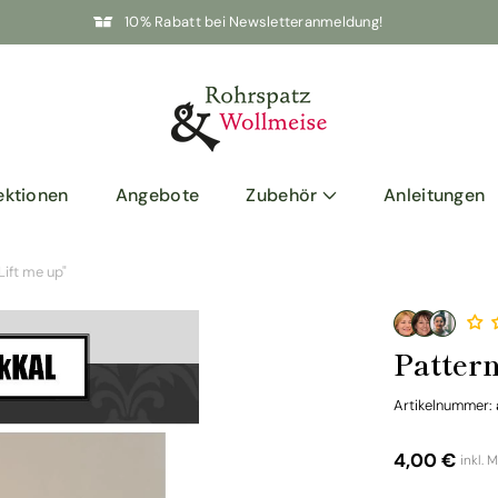
10% Rabatt bei Newsletteranmeldung!
ektionen
Angebote
Zubehör
Anleitungen
Lift me up"
Pattern
Artikelnummer:
Norma
4,00 €
inkl. 