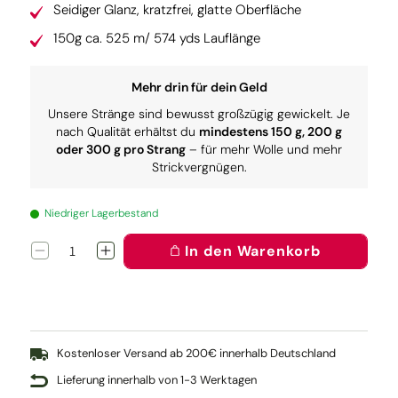
Seidiger Glanz, kratzfrei, glatte Oberfläche
150g ca. 525 m/ 574 yds Lauflänge
Mehr drin für dein Geld
Unsere Stränge sind bewusst großzügig gewickelt. Je
nach Qualität erhältst du
mindestens 150 g, 200 g
oder 300 g pro Strang
– für mehr Wolle und mehr
Strickvergnügen.
Niedriger Lagerbestand
In den Warenkorb
Verringere
Erhöhe
die
die
Menge
Menge
für
für
Pure:
Pure:
Mäuseschwänzchen
Mäuseschwänzchen
(dark)
(dark)
Kostenloser Versand ab 200€ innerhalb Deutschland
Lieferung innerhalb von 1-3 Werktagen