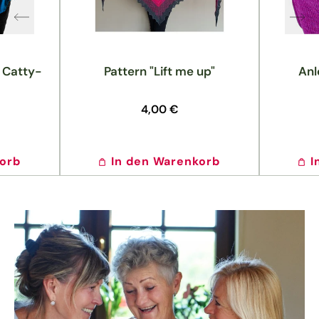
: Catty-
Pattern "Lift me up"
Anl
Normaler
4,00 €
Preis
korb
In den Warenkorb
I