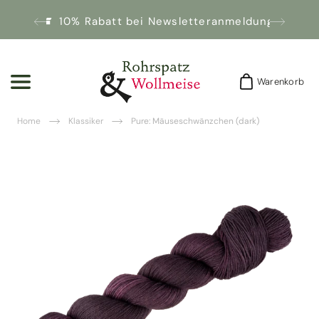
10% Rabatt bei Newsletteranmeldung!
Warenkorb
Warenkorb
Home
Klassiker
Pure: Mäuseschwänzchen (dark)