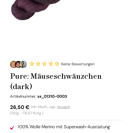
Keine Bewertungen
Pure: Mäuseschwänzchen
(dark)
SKU:
Artikelnummer:
ss_01310-0003
Normaler
26,50 €
inkl. MwSt., zzgl.
Versand
Grundpreis
(150g -
176,67 €/kg
)
Preis
100% Wolle Merino mit Superwash-Ausrüstung