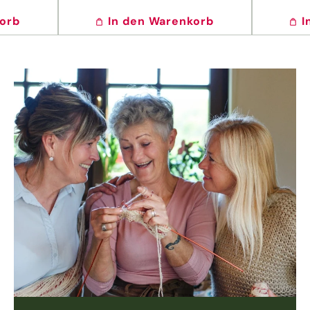
korb
In den Warenkorb
I