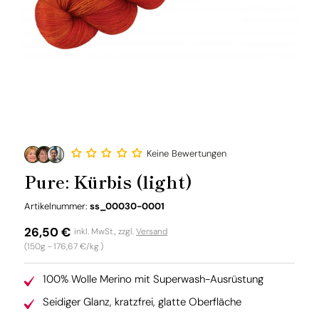
Keine Bewertungen
Pure: Kürbis (light)
SKU:
Artikelnummer:
ss_00030-0001
Normaler
26,50 €
inkl. MwSt., zzgl.
Versand
Grundpreis
(150g -
176,67 €/kg
)
Preis
100% Wolle Merino mit Superwash-Ausrüstung
Seidiger Glanz, kratzfrei, glatte Oberfläche