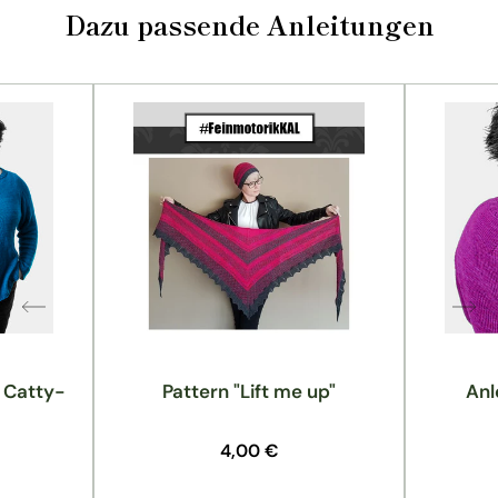
Dazu passende Anleitungen
: Catty-
Pattern "Lift me up"
Anl
Normaler
4,00 €
Preis