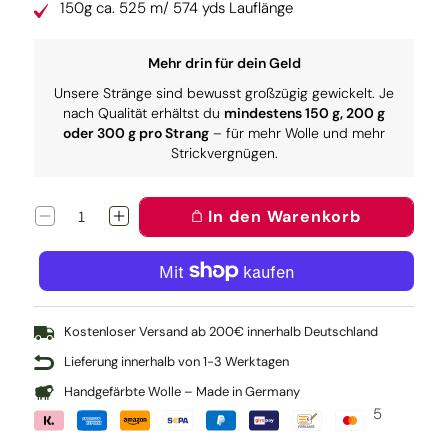
150g ca. 525 m/ 574 yds Lauflänge
Mehr drin für dein Geld
Unsere Stränge sind bewusst großzügig gewickelt. Je
nach Qualität erhältst du
mindestens 150 g, 200 g
oder 300 g pro Strang
– für mehr Wolle und mehr
Strickvergnügen.
In den Warenkorb
Verringere
Erhöhe
die
die
Menge
Menge
für
für
Pure:
Pure:
Hummer
Hummer
Kostenloser Versand ab 200€ innerhalb Deutschland
Lieferung innerhalb von 1-3 Werktagen
Handgefärbte Wolle – Made in Germany
5