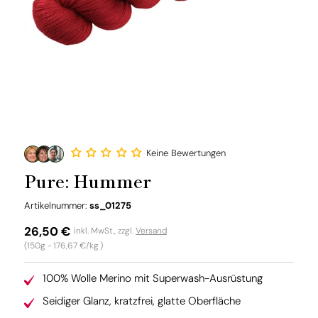
Keine Bewertungen
Pure: Hummer
SKU:
Artikelnummer:
ss_01275
Normaler
26,50 €
inkl. MwSt., zzgl.
Versand
Grundpreis
(150g -
176,67 €/kg
)
Preis
100% Wolle Merino mit Superwash-Ausrüstung
Seidiger Glanz, kratzfrei, glatte Oberfläche