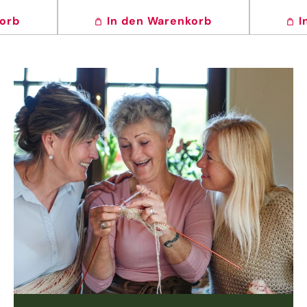
korb
In den Warenkorb
I