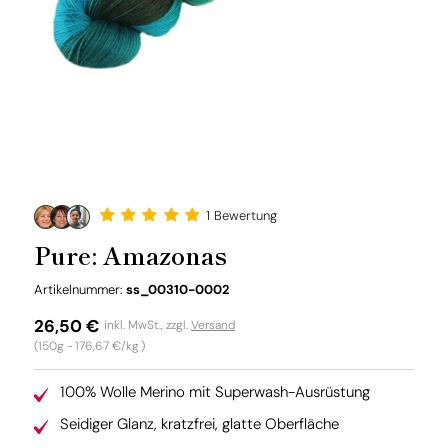
1 Bewertung
Pure: Amazonas
SKU:
Artikelnummer:
ss_00310-0002
Normaler
26,50 €
inkl. MwSt., zzgl.
Versand
Grundpreis
(150g -
176,67 €/kg
)
Preis
100% Wolle Merino mit Superwash-Ausrüstung
Seidiger Glanz, kratzfrei, glatte Oberfläche