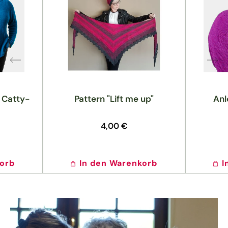
: Catty-
Pattern "Lift me up"
Anl
Normaler
4,00 €
Preis
korb
In den Warenkorb
I