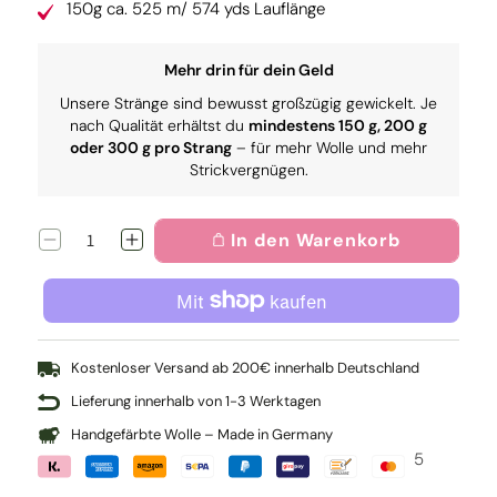
150g ca. 525 m/ 574 yds Lauflänge
Mehr drin für dein Geld
Unsere Stränge sind bewusst großzügig gewickelt. Je
nach Qualität erhältst du
mindestens 150 g, 200 g
oder 300 g pro Strang
– für mehr Wolle und mehr
Strickvergnügen.
In den Warenkorb
Verringere
Erhöhe
die
die
Menge
Menge
für
für
Pure:
Pure:
Amazonas
Amazonas
Kostenloser Versand ab 200€ innerhalb Deutschland
Lieferung innerhalb von 1-3 Werktagen
Handgefärbte Wolle – Made in Germany
5