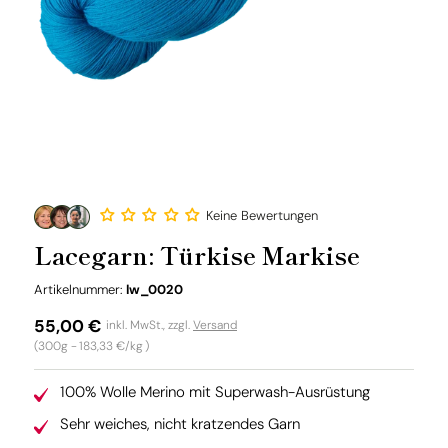
Keine Bewertungen
Lacegarn: Türkise Markise
SKU:
Artikelnummer:
lw_0020
Normaler
55,00 €
inkl. MwSt., zzgl.
Versand
Grundpreis
(300g -
183,33 €/kg
)
Preis
100% Wolle Merino mit Superwash-Ausrüstung
Sehr weiches, nicht kratzendes Garn