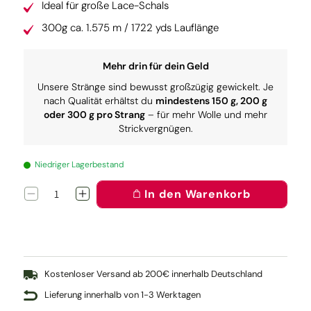
Ideal für große Lace-Schals
300g ca. 1.575 m / 1722 yds Lauflänge
Mehr drin für dein Geld
Unsere Stränge sind bewusst großzügig gewickelt. Je
nach Qualität erhältst du
mindestens 150 g, 200 g
oder 300 g pro Strang
– für mehr Wolle und mehr
Strickvergnügen.
Niedriger Lagerbestand
In den Warenkorb
Verringere
Erhöhe
die
die
Menge
Menge
für
für
Lacegarn:
Lacegarn:
Türkise
Türkise
Markise
Markise
Kostenloser Versand ab 200€ innerhalb Deutschland
Lieferung innerhalb von 1-3 Werktagen