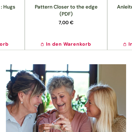
 : Hugs
Pattern Closer to the edge
Anleit
(PDF)
Normaler
7,00 €
Preis
korb
In den Warenkorb
I