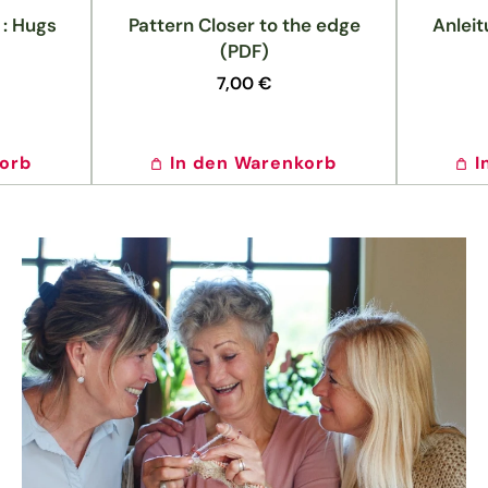
 : Hugs
Pattern Closer to the edge
Anleit
(PDF)
Normaler
7,00 €
Preis
korb
In den Warenkorb
I