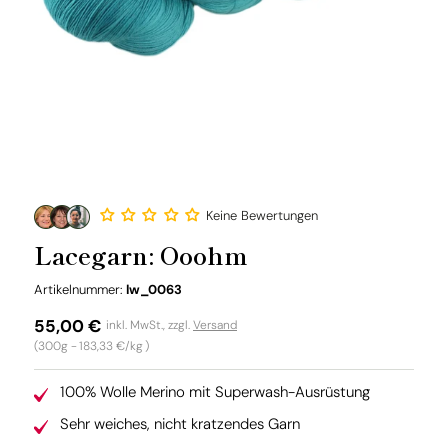
Keine Bewertungen
Lacegarn: Ooohm
SKU:
Artikelnummer:
lw_0063
Normaler
55,00 €
inkl. MwSt., zzgl.
Versand
Grundpreis
(300g -
183,33 €/kg
)
Preis
100% Wolle Merino mit Superwash-Ausrüstung
Sehr weiches, nicht kratzendes Garn