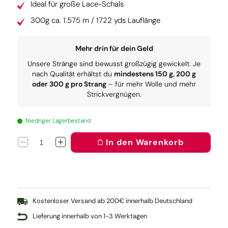
Ideal für große Lace-Schals
300g ca. 1.575 m / 1722 yds Lauflänge
Mehr drin für dein Geld
Unsere Stränge sind bewusst großzügig gewickelt. Je
nach Qualität erhältst du
mindestens 150 g, 200 g
oder 300 g pro Strang
– für mehr Wolle und mehr
Strickvergnügen.
Niedriger Lagerbestand
In den Warenkorb
Verringere
Erhöhe
die
die
Menge
Menge
für
für
Lacegarn:
Lacegarn:
Ooohm
Ooohm
Kostenloser Versand ab 200€ innerhalb Deutschland
Lieferung innerhalb von 1-3 Werktagen