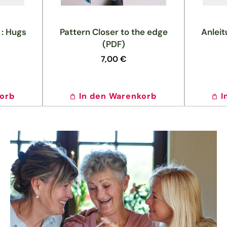
 : Hugs
Pattern Closer to the edge
Anleit
(PDF)
Normaler
7,00 €
Preis
korb
In den Warenkorb
I