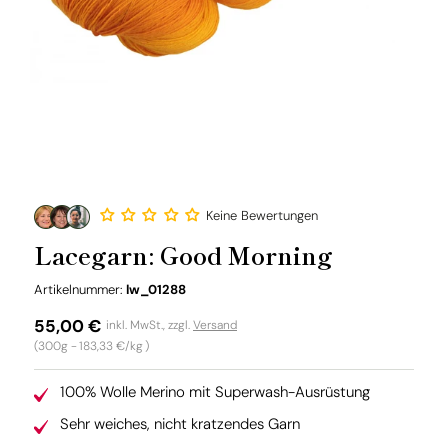
Keine Bewertungen
Lacegarn: Good Morning
SKU:
Artikelnummer:
lw_01288
Normaler
55,00 €
inkl. MwSt., zzgl.
Versand
Grundpreis
(300g -
183,33 €/kg
)
Preis
100% Wolle Merino mit Superwash-Ausrüstung
Sehr weiches, nicht kratzendes Garn