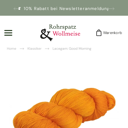
10% Rabatt bei Newsletteranmeldung!
Warenkorb
Warenkorb
Home
Klassiker
Lacegarn: Good Morning