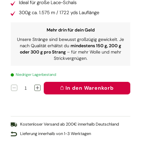
Ideal für große Lace-Schals
300g ca. 1.575 m / 1722 yds Lauflänge
Mehr drin für dein Geld
Unsere Stränge sind bewusst großzügig gewickelt. Je
nach Qualität erhältst du
mindestens 150 g, 200 g
oder 300 g pro Strang
– für mehr Wolle und mehr
Strickvergnügen.
Niedriger Lagerbestand
In den Warenkorb
Verringere
Erhöhe
die
die
Menge
Menge
für
für
Lacegarn:
Lacegarn:
Good
Good
Morning
Morning
Kostenloser Versand ab 200€ innerhalb Deutschland
Lieferung innerhalb von 1-3 Werktagen