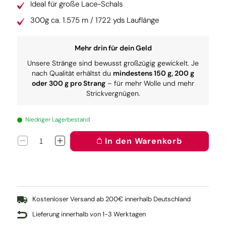
Ideal für große Lace-Schals
300g ca. 1.575 m / 1722 yds Lauflänge
Mehr drin für dein Geld
Unsere Stränge sind bewusst großzügig gewickelt. Je
nach Qualität erhältst du
mindestens 150 g, 200 g
oder 300 g pro Strang
– für mehr Wolle und mehr
Strickvergnügen.
Niedriger Lagerbestand
In den Warenkorb
Verringere
Erhöhe
die
die
Menge
Menge
für
für
Lacegarn:
Lacegarn:
Dora
Dora
Kostenloser Versand ab 200€ innerhalb Deutschland
Lieferung innerhalb von 1-3 Werktagen