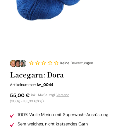
Keine Bewertungen
Lacegarn: Dora
SKU:
Artikelnummer:
lw_0044
Normaler
55,00 €
inkl. MwSt., zzgl.
Versand
Grundpreis
(300g -
183,33 €/kg
)
Preis
100% Wolle Merino mit Superwash-Ausrüstung
Sehr weiches, nicht kratzendes Garn