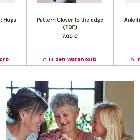
 : Hugs
Pattern Closer to the edge
Anleit
(PDF)
Normaler
7,00 €
Preis
korb
In den Warenkorb
I