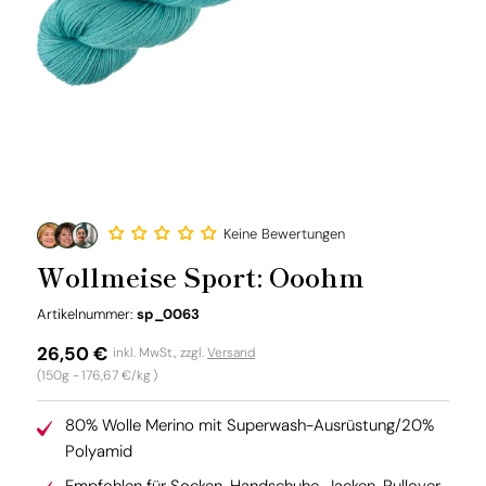
Keine Bewertungen
Wollmeise Sport: Ooohm
SKU:
Artikelnummer:
sp_0063
Normaler
26,50 €
inkl. MwSt., zzgl.
Versand
Grundpreis
(150g -
176,67 €/kg
)
Preis
80% Wolle Merino mit Superwash-Ausrüstung/20%
Polyamid