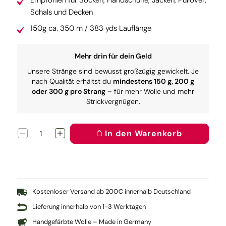
Empfohlen für Socken, Handschuhe, Jacken, Pullover,
Schals und Decken
150g ca. 350 m / 383 yds Lauflänge
Mehr drin für dein Geld
Unsere Stränge sind bewusst großzügig gewickelt. Je
nach Qualität erhältst du
mindestens 150 g, 200 g
oder 300 g pro Strang
– für mehr Wolle und mehr
Strickvergnügen.
In den Warenkorb
Verringere
Erhöhe
die
die
Menge
Menge
für
für
Wollmeise
Wollmeise
Sport:
Sport:
Ooohm
Ooohm
Kostenloser Versand ab 200€ innerhalb Deutschland
Lieferung innerhalb von 1-3 Werktagen
Handgefärbte Wolle – Made in Germany