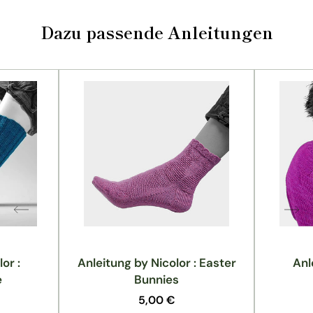
Dazu passende Anleitungen
or :
Anleitung by Nicolor : Easter
Anl
e
Bunnies
Normaler
5,00 €