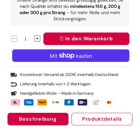
Unsere Stränge sind bewusst großzügig gewickelt. Je
nach Qualität erhältst du
mindestens 150 g, 200 g
oder 300 g pro Strang
– für mehr Wolle und mehr
Strickvergnügen.
In den Warenkorb
Verringere
Erhöhe
die
die
Menge
Menge
für
für
Magnetschild
Magnetschild
(Happy
(Happy
Birthday)
Birthday)
Kostenloser Versand ab 200€ innerhalb Deutschland
Lieferung innerhalb von 1-3 Werktagen
Handgefärbte Wolle – Made in Germany
Beschreibung
Produktdetails