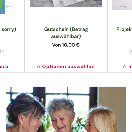
 sorry)
Gutschein (Betrag
Projek
auswählbar)
Normaler
Von 10,00 €
Preis
s
g
)
(
korb
Optionen auswählen
I