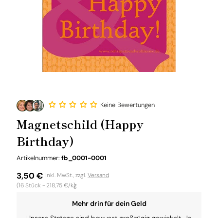
Keine Bewertungen
Magnetschild (Happy
Birthday)
SKU:
Artikelnummer:
fb_0001-0001
Normaler
3,50 €
inkl. MwSt., zzgl.
Versand
Grundpreis
(16
Stück -
218,75 €/kg
)
Preis
Mehr drin für dein Geld