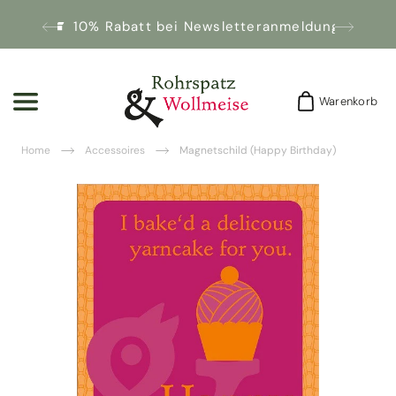
10% Rabatt bei Newsletteranmeldung!
Warenkorb
Warenkorb
Home
Accessoires
Magnetschild (Happy Birthday)