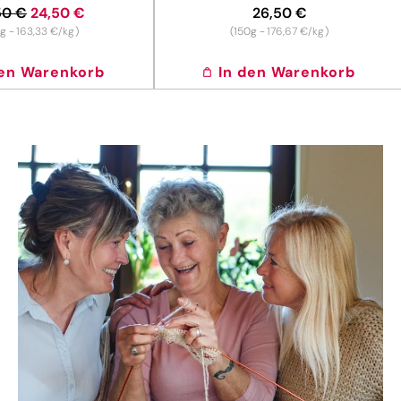
maler
50 €
Verkaufspreis
24,50 €
Normaler
26,50 €
s
Preis
Grundpreis
Grundpreis
g -
163,33 €/kg
)
(150g -
176,67 €/kg
)
den Warenkorb
In den Warenkorb