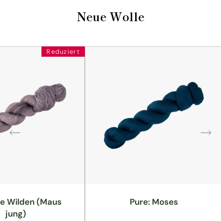
Neue Wolle
Reduziert
ie Wilden (Maus
Pure: Moses
jung)